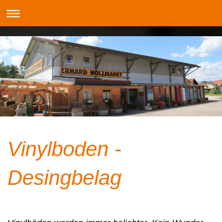
Vinylboden -
Desingbelag